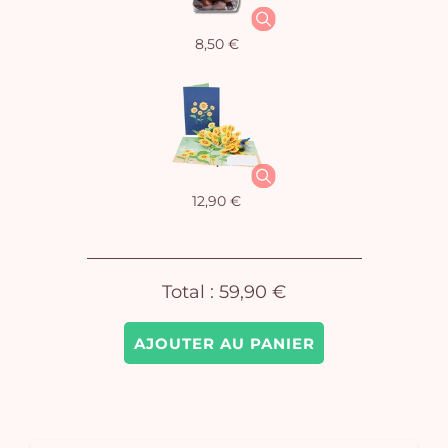
Vo
8,50 €
pan
e
vi
12,90 €
Total :
59,90 €
AJOUTER AU PANIER