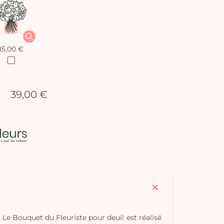
15,00 €
39,00 €
Vo
pan
e
vi
. Le Bouquet du Fleuriste pour deuil est réalisé