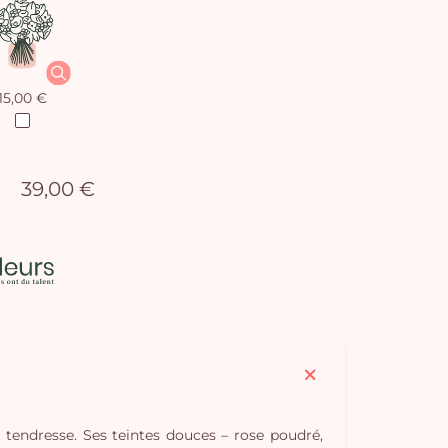
15,00 €
39,00 €
Vo
pan
e
vi
tendresse. Ses teintes douces – rose poudré,