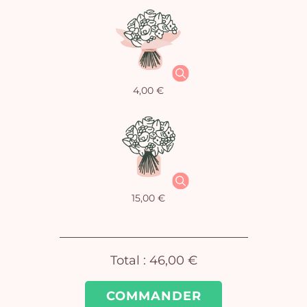
4,00 €
15,00 €
Vo
pan
Total :
46,00 €
e
vi
COMMANDER