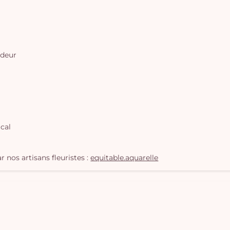
ndeur
cal
 nos artisans fleuristes :
equitable.aquarelle