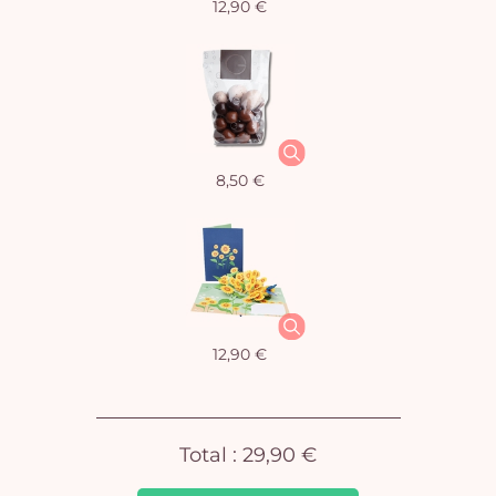
12,90 €
Vo
8,50 €
pan
e
vi
12,90 €
Total :
29,90 €