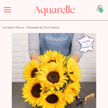
Menu
0
Livraison fleurs
>
Brassée de Tournesols