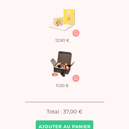
12,90 €
11,50 €
Vo
Total :
37,00 €
pan
e
AJOUTER AU PANIER