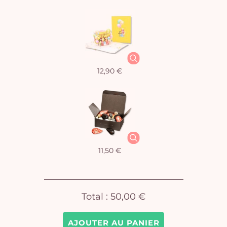
12,90 €
11,50 €
Vo
Total :
50,00 €
pan
e
AJOUTER AU PANIER