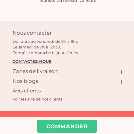
fleuriste du réseau 123fleurs
Nous contacter
Du lundi au vendredi de 9h à 18h.
Le samedi de 9h à 12h30.
Fermé le dimanche et jours fériés.
CONTACTEZ-NOUS
Zones de livraison
Nos blogs
Avis clients
Voir les avis de nos clients
Aquarelle.com SAS
COMMANDER
39 rue Anatole France, 92300 Levallois-Perret | Fleuriste en ligne