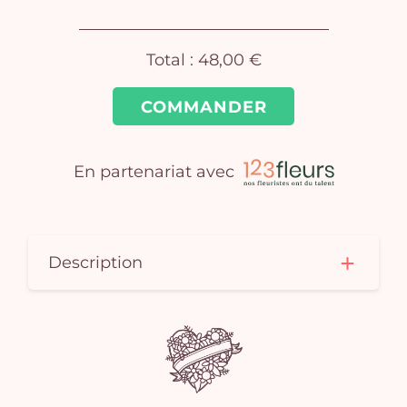
Total :
48,00 €
COMMANDER
Vo
En partenariat avec
pan
e
vi
Description