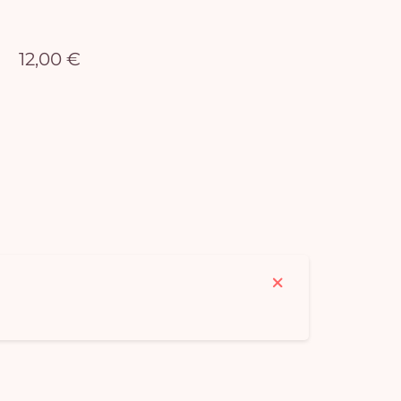
12,00 €
Vo
pan
e
vi