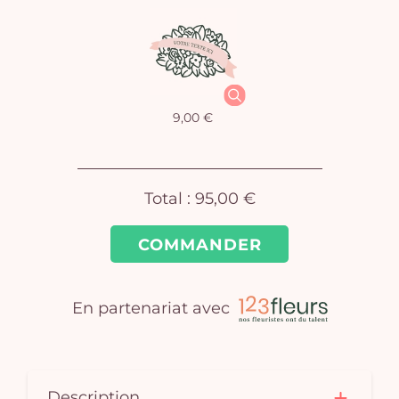
9,00 €
Total :
95,00 €
Vo
COMMANDER
pan
e
En partenariat avec
vi
Description