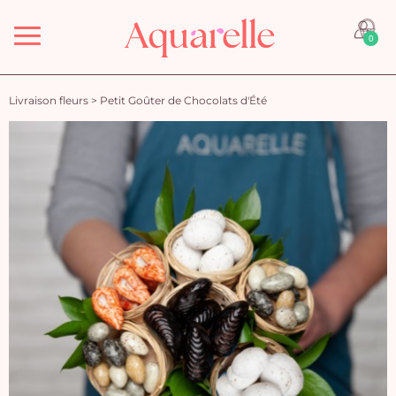
Menu
0
Livraison fleurs
>
Petit Goûter de Chocolats d'Été