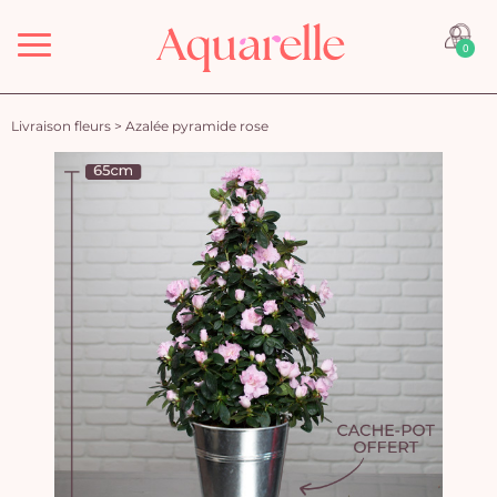
Menu
0
Livraison fleurs
>
Azalée pyramide rose