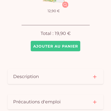
vi
12,90 €
Total :
19,90 €
AJOUTER AU PANIER
Description
Précautions d'emploi