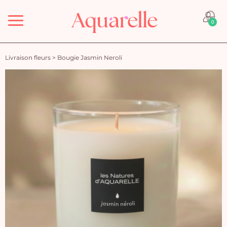
Menu
0
Livraison fleurs
>
Bougie Jasmin Neroli