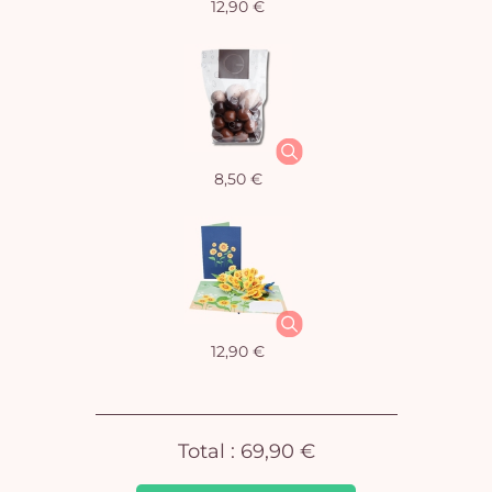
12,90 €
Vo
8,50 €
pan
e
vi
12,90 €
Total :
69,90 €