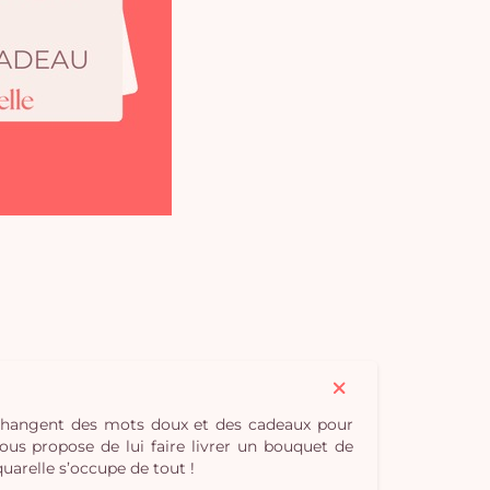
pan
e
vi
s’échangent des mots doux et des cadeaux pour
vous propose de lui faire livrer un bouquet de
uarelle s’occupe de tout !