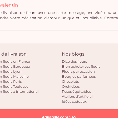
Valentin
e livraison de fleurs avec une carte message, une vidéo ou 
dre votre déclaration d’amour unique et inoubliable. Comman
 de livraison
Nos blogs
on fleurs en France
Dico des fleurs
on fleurs Bordeaux
Bien acheter ses fleurs
on fleurs Lyon
Fleurs par occasion
n fleurs Marseille
Bougies parfumées
n fleurs Paris
Chocolats
on fleurs Toulouse
Orchidées
n fleurs à international
Roses équitables
Ateliers d'art floral
Idées cadeaux
Aquarelle.com SAS