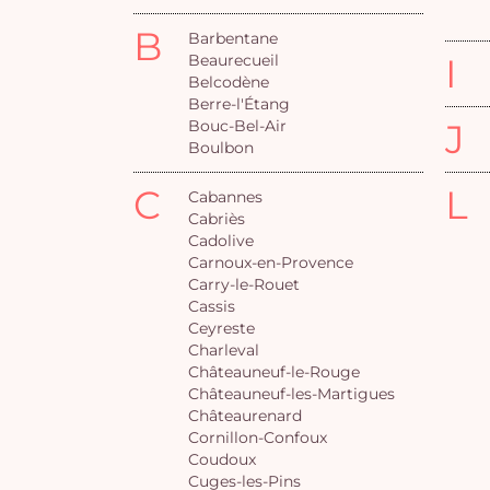
B
Barbentane
Beaurecueil
I
Belcodène
Berre-l'Étang
Bouc-Bel-Air
J
Boulbon
C
L
Cabannes
Cabriès
Cadolive
Carnoux-en-Provence
Carry-le-Rouet
Cassis
Ceyreste
Charleval
Châteauneuf-le-Rouge
Châteauneuf-les-Martigues
Châteaurenard
Cornillon-Confoux
Coudoux
Cuges-les-Pins