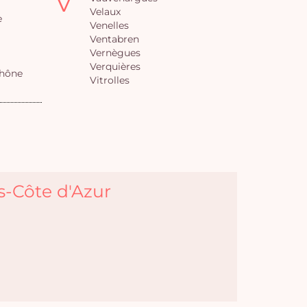
V
Velaux
Vo
e
Venelles
pan
Ventabren
Vernègues
e
Verquières
Rhône
vi
Vitrolles
s-Côte d'Azur