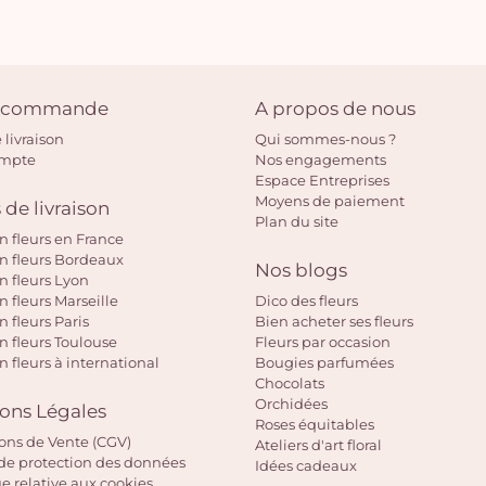
e commande
A propos de nous
 livraison
Qui sommes-nous ?
ompte
Nos engagements
Espace Entreprises
Moyens de paiement
 de livraison
Plan du site
on fleurs en France
on fleurs Bordeaux
Nos blogs
on fleurs Lyon
n fleurs Marseille
Dico des fleurs
n fleurs Paris
Bien acheter ses fleurs
on fleurs Toulouse
Fleurs par occasion
n fleurs à international
Bougies parfumées
Chocolats
Orchidées
ons Légales
Roses équitables
ons de Vente (CGV)
Ateliers d'art floral
de protection des données
Idées cadeaux
ue relative aux cookies