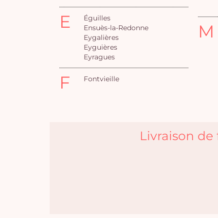
E
Éguilles
M
Ensuès-la-Redonne
Eygalières
Eyguières
Eyragues
F
Fontvieille
Livraison de