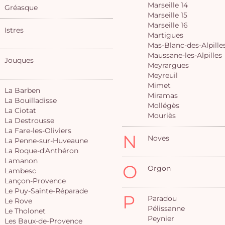
Marseille 14
Gréasque
Marseille 15
Marseille 16
Istres
Martigues
Mas-Blanc-des-Alpille
Maussane-les-Alpilles
Jouques
Meyrargues
Meyreuil
Mimet
La Barben
Miramas
La Bouilladisse
Mollégès
La Ciotat
Mouriès
La Destrousse
La Fare-les-Oliviers
N
Noves
La Penne-sur-Huveaune
La Roque-d'Anthéron
Lamanon
O
Orgon
Lambesc
Lançon-Provence
Le Puy-Sainte-Réparade
P
Paradou
Le Rove
Pélissanne
Le Tholonet
Peynier
Les Baux-de-Provence