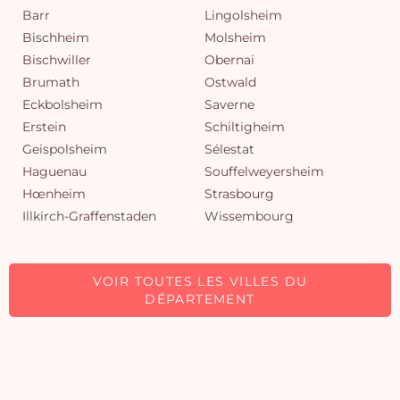
Barr
Lingolsheim
Bischheim
Molsheim
Bischwiller
Obernai
Brumath
Ostwald
Eckbolsheim
Saverne
Erstein
Schiltigheim
Geispolsheim
Sélestat
Haguenau
Souffelweyersheim
Hœnheim
Strasbourg
Illkirch-Graffenstaden
Wissembourg
VOIR TOUTES LES VILLES DU
DÉPARTEMENT