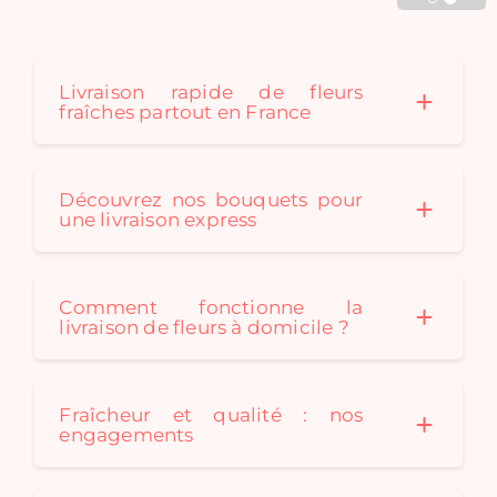
Cadaques créé au fil des
saison des bouquets de
fleurs séchées originaux
pour convenir à tous les
Livraison rapide de fleurs
fraîches partout en France
styles de décoration. Un
bouquet de fleurs
séchées est le cadeau
idéal: durable et
Découvrez nos bouquets pour
écologique !
une livraison express
Comment fonctionne la
livraison de fleurs à domicile ?
Fraîcheur et qualité : nos
engagements