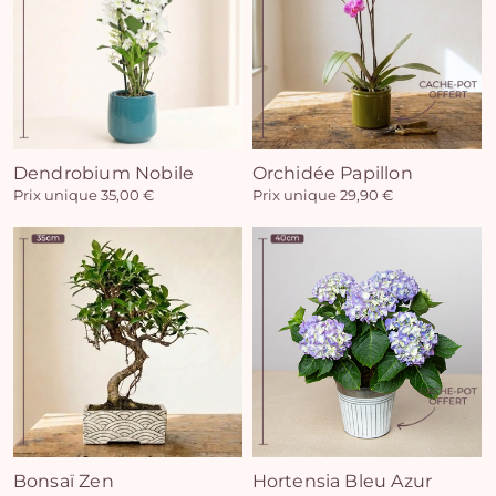
Vo
Dendrobium Nobile
Orchidée Papillon
Prix unique 35,00 €
Prix unique 29,90 €
pan
e
vi
Bonsaï Zen
Hortensia Bleu Azur