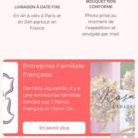
BOUQUET 100%
CONFORME
LIVRAISON À DATE FIXE
Photo prise au
En 4h à vélo à Paris et
moment de
en 24h partout en
l'expédition et
France
envoyée par mail
Découvrez
Rosacadaques
Découvrez la collection
de fleurs séchées
Aquarelle by
Rosacadaques.
Les bouquets de fleurs
séchées Rosa Cadaqués
En savoir plus
s'invitent dans votre
décoration. Rosa