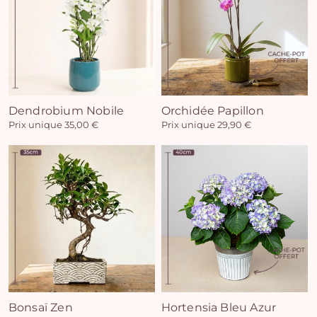
Vo
Dendrobium Nobile
Orchidée Papillon
Prix unique 35,00 €
Prix unique 29,90 €
pan
e
vi
Bonsaï Zen
Hortensia Bleu Azur