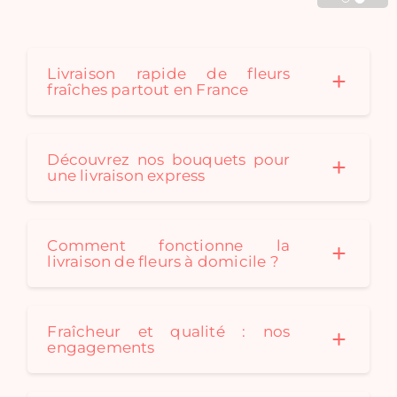
Cadaques créé au fil des
saison des bouquets de
fleurs séchées originaux
pour convenir à tous les
Livraison rapide de fleurs
fraîches partout en France
styles de décoration. Un
bouquet de fleurs
séchées est le cadeau
idéal: durable et
Découvrez nos bouquets pour
écologique !
une livraison express
Comment fonctionne la
livraison de fleurs à domicile ?
Fraîcheur et qualité : nos
engagements