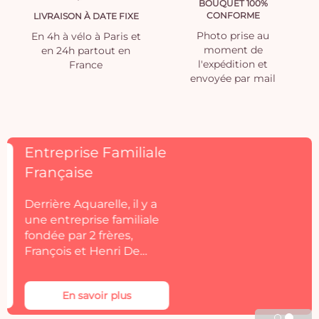
BOUQUET 100%
CONFORME
LIVRAISON À DATE FIXE
Photo prise au
En 4h à vélo à Paris et
moment de
en 24h partout en
l'expédition et
France
envoyée par mail
Découvrez
Rosacadaques
Découvrez la collection
de fleurs séchées
Aquarelle by
Rosacadaques.
Les bouquets de fleurs
séchées Rosa Cadaqués
En savoir plus
s'invitent dans votre
décoration. Rosa