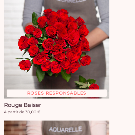
e
vi
ROSES RESPONSABLES
Rouge Baiser
A partir de 30,00 €