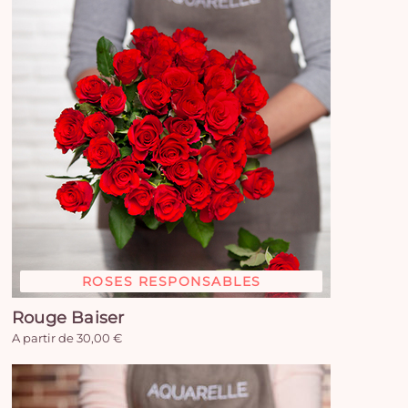
e
vi
ROSES RESPONSABLES
Rouge Baiser
A partir de 30,00 €