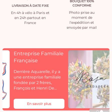
BOUQUET 100%
CONFORME
LIVRAISON À DATE FIXE
Photo prise au
En 4h à vélo à Paris et
moment de
en 24h partout en
l'expédition et
France
envoyée par mail
Découvrez
Rosacadaques
Découvrez la collection
de fleurs séchées
Aquarelle by
Rosacadaques.
Les bouquets de fleurs
séchées Rosa Cadaqués
En savoir plus
s'invitent dans votre
décoration. Rosa