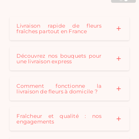
Cadaques créé au fil des
saison des bouquets de
fleurs séchées originaux
pour convenir à tous les
Livraison rapide de fleurs
fraîches partout en France
styles de décoration. Un
bouquet de fleurs
séchées est le cadeau
idéal: durable et
Découvrez nos bouquets pour
écologique !
une livraison express
Comment fonctionne la
livraison de fleurs à domicile ?
Fraîcheur et qualité : nos
engagements