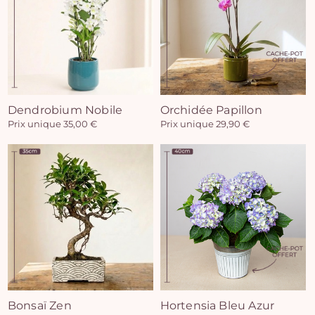
Vo
Dendrobium Nobile
Orchidée Papillon
Prix unique 35,00 €
Prix unique 29,90 €
pan
e
vi
Bonsaï Zen
Hortensia Bleu Azur