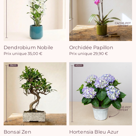
Vo
Dendrobium Nobile
Orchidée Papillon
Prix unique 35,00 €
Prix unique 29,90 €
pan
e
vi
Bonsaï Zen
Hortensia Bleu Azur