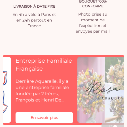
BOUQUET 100%
CONFORME
LIVRAISON À DATE FIXE
Photo prise au
En 4h à vélo à Paris et
moment de
en 24h partout en
l'expédition et
France
envoyée par mail
Découvrez
Rosacadaques
Découvrez la collection
de fleurs séchées
Aquarelle by
Rosacadaques.
Les bouquets de fleurs
séchées Rosa Cadaqués
En savoir plus
s'invitent dans votre
décoration. Rosa