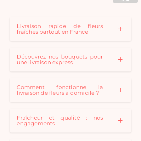
Cadaques créé au fil des
saison des bouquets de
fleurs séchées originaux
pour convenir à tous les
Livraison rapide de fleurs
fraîches partout en France
styles de décoration. Un
bouquet de fleurs
séchées est le cadeau
idéal: durable et
Découvrez nos bouquets pour
écologique !
une livraison express
Comment fonctionne la
livraison de fleurs à domicile ?
Fraîcheur et qualité : nos
engagements