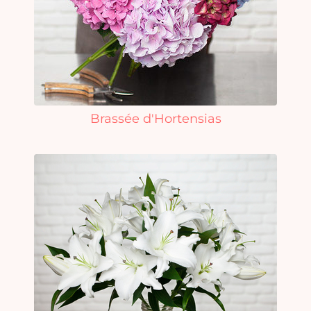
vi
Brassée d'Hortensias