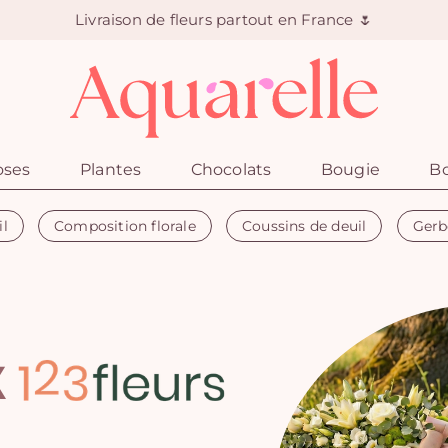
Livraison de fleurs partout en France 🌷
oses
Plantes
Chocolats
Bougie
Bo
il
Composition florale
Coussins de deuil
Gerb