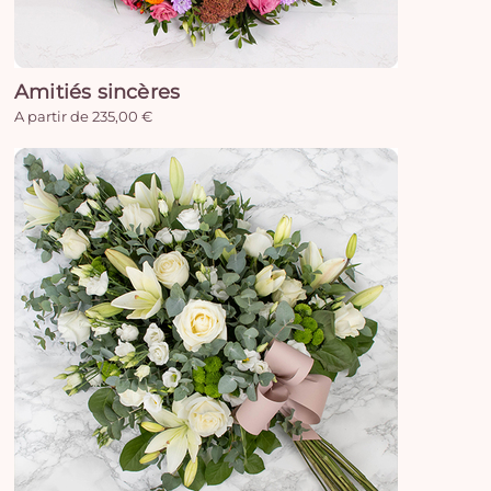
Amitiés sincères
A partir de 235,00 €
Vo
pan