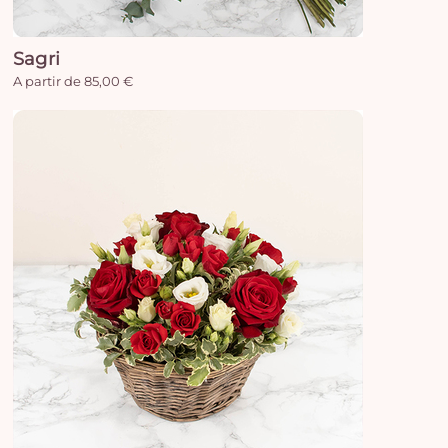
e
vi
Sagri
A partir de 85,00 €