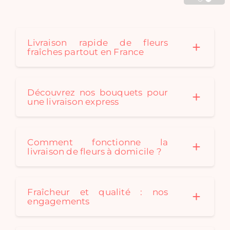
Cadaques créé au fil des
saison des bouquets de
fleurs séchées originaux
pour convenir à tous les
Livraison rapide de fleurs
fraîches partout en France
styles de décoration. Un
bouquet de fleurs
séchées est le cadeau
idéal: durable et
Découvrez nos bouquets pour
écologique !
une livraison express
Comment fonctionne la
livraison de fleurs à domicile ?
Fraîcheur et qualité : nos
engagements