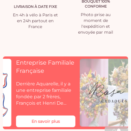
BOUQUET 100%
CONFORME
LIVRAISON À DATE FIXE
Photo prise au
En 4h à vélo à Paris et
moment de
en 24h partout en
l'expédition et
France
envoyée par mail
Découvrez
Rosacadaques
Découvrez la collection
de fleurs séchées
Aquarelle by
Rosacadaques.
Les bouquets de fleurs
séchées Rosa Cadaqués
En savoir plus
s'invitent dans votre
décoration. Rosa