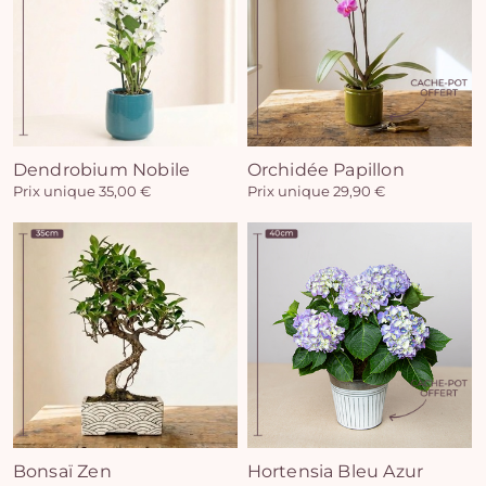
Vo
Dendrobium Nobile
Orchidée Papillon
Prix unique 35,00 €
Prix unique 29,90 €
pan
e
vi
Bonsaï Zen
Hortensia Bleu Azur