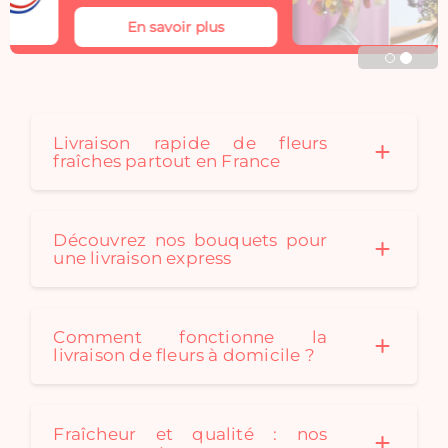
séchées Rosa Cadaqués
En savoir plus
s'invitent dans votre
décoration. Rosa
Cadaques créé au fil des
saison des bouquets de
fleurs séchées originaux
pour convenir à tous les
Livraison rapide de fleurs
fraîches partout en France
styles de décoration. Un
bouquet de fleurs
séchées est le cadeau
idéal: durable et
Découvrez nos bouquets pour
écologique !
une livraison express
Comment fonctionne la
livraison de fleurs à domicile ?
Fraîcheur et qualité : nos