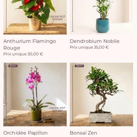
Anthurium Flamingo
Dendrobium Nobile
Rouge
Prix unique 35,00 €
Prix unique 30,00 €
Vo
pan
e
vi
Orchidée Papillon
Bonsaï Zen