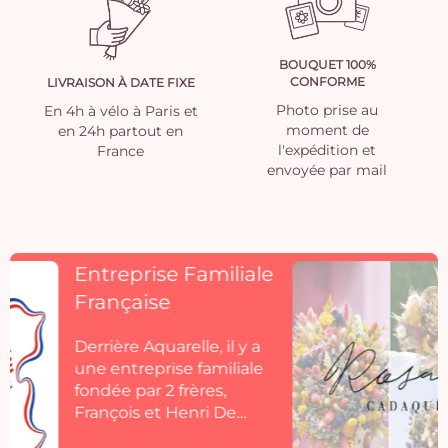
BOUQUET 100%
CONFORME
LIVRAISON À DATE FIXE
Photo prise au
En 4h à vélo à Paris et
moment de
en 24h partout en
l'expédition et
France
envoyée par mail
Découvrez
Rosacadaques
Découvrez la collection
de fleurs séchées
Aquarelle by
Rosacadaques.
Les bouquets de fleurs