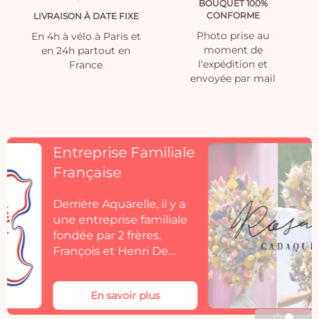
BOUQUET 100%
CONFORME
LIVRAISON À DATE FIXE
Photo prise au
En 4h à vélo à Paris et
moment de
en 24h partout en
l'expédition et
France
envoyée par mail
Découvrez
Rosacadaques
Découvrez la collection
de fleurs séchées
Aquarelle by
Rosacadaques.
Les bouquets de fleurs
séchées Rosa Cadaqués
En savoir plus
s'invitent dans votre
décoration. Rosa