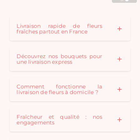
Cadaques créé au fil des
saison des bouquets de
fleurs séchées originaux
pour convenir à tous les
Livraison rapide de fleurs
fraîches partout en France
styles de décoration. Un
bouquet de fleurs
séchées est le cadeau
idéal: durable et
Découvrez nos bouquets pour
écologique !
une livraison express
Comment fonctionne la
livraison de fleurs à domicile ?
Fraîcheur et qualité : nos
engagements