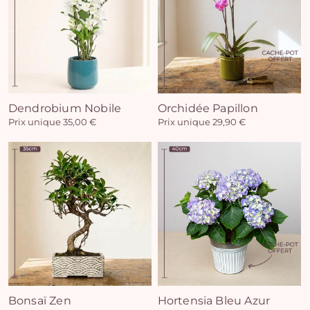
Vo
Dendrobium Nobile
Orchidée Papillon
Prix unique 35,00 €
Prix unique 29,90 €
pan
e
vi
Bonsaï Zen
Hortensia Bleu Azur