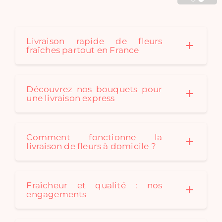
Cadaques créé au fil des
saison des bouquets de
fleurs séchées originaux
pour convenir à tous les
Livraison rapide de fleurs
fraîches partout en France
styles de décoration. Un
bouquet de fleurs
séchées est le cadeau
idéal: durable et
Découvrez nos bouquets pour
écologique !
une livraison express
Comment fonctionne la
livraison de fleurs à domicile ?
Fraîcheur et qualité : nos
engagements