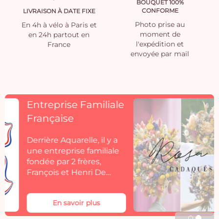
BOUQUET 100%
CONFORME
LIVRAISON À DATE FIXE
Photo prise au
En 4h à vélo à Paris et
moment de
en 24h partout en
l'expédition et
France
envoyée par mail
Découvrez
Rosacadaques
Découvrez la collection
de fleurs séchées
Aquarelle by
Rosacadaques.
Les bouquets de fleurs
séchées Rosa Cadaqués
En savoir plus
s'invitent dans votre
décoration. Rosa