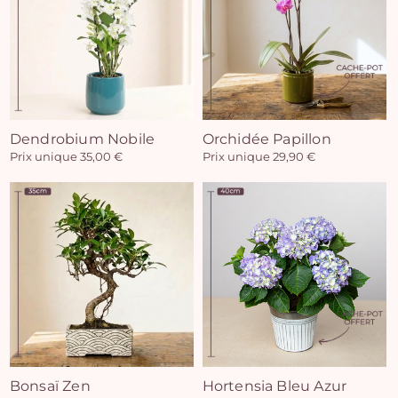
Vo
Dendrobium Nobile
Orchidée Papillon
Prix unique 35,00 €
Prix unique 29,90 €
pan
e
vi
Bonsaï Zen
Hortensia Bleu Azur