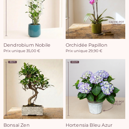
Vo
Dendrobium Nobile
Orchidée Papillon
Prix unique 35,00 €
Prix unique 29,90 €
pan
e
vi
Bonsaï Zen
Hortensia Bleu Azur