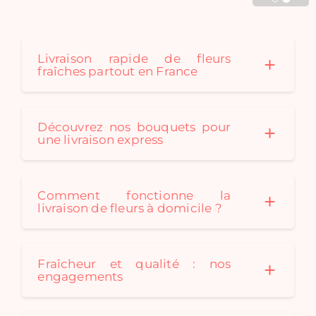
Cadaques créé au fil des
saison des bouquets de
fleurs séchées originaux
pour convenir à tous les
Livraison rapide de fleurs
fraîches partout en France
styles de décoration. Un
bouquet de fleurs
séchées est le cadeau
idéal: durable et
Découvrez nos bouquets pour
écologique !
une livraison express
Comment fonctionne la
livraison de fleurs à domicile ?
Fraîcheur et qualité : nos
engagements