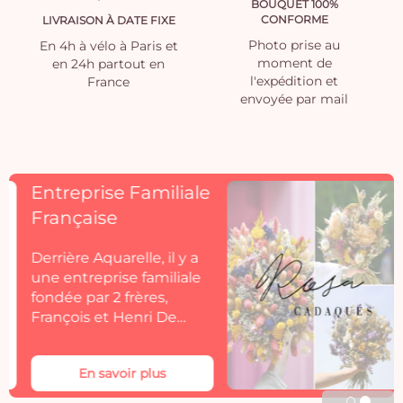
BOUQUET 100%
CONFORME
LIVRAISON À DATE FIXE
Photo prise au
En 4h à vélo à Paris et
moment de
en 24h partout en
l'expédition et
France
envoyée par mail
Découvrez
Rosacadaques
Découvrez la collection
de fleurs séchées
Aquarelle by
Rosacadaques.
Les bouquets de fleurs
séchées Rosa Cadaqués
En savoir plus
s'invitent dans votre
décoration. Rosa