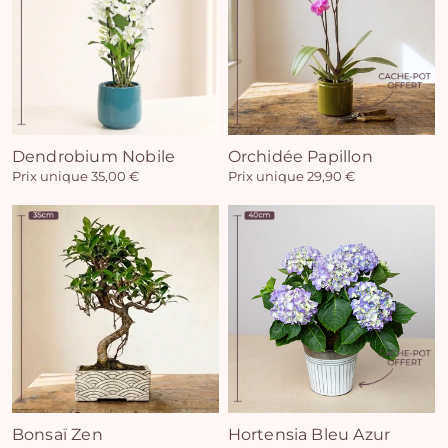
Vo
Dendrobium Nobile
Orchidée Papillon
Prix unique 35,00 €
Prix unique 29,90 €
pan
e
vi
Bonsaï Zen
Hortensia Bleu Azur