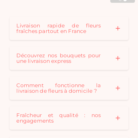
Cadaques créé au fil des
saison des bouquets de
fleurs séchées originaux
pour convenir à tous les
Livraison rapide de fleurs
fraîches partout en France
styles de décoration. Un
bouquet de fleurs
séchées est le cadeau
idéal: durable et
Découvrez nos bouquets pour
écologique !
une livraison express
Comment fonctionne la
livraison de fleurs à domicile ?
Fraîcheur et qualité : nos
engagements