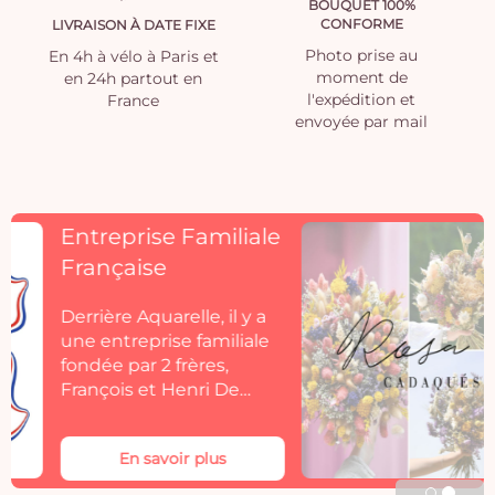
BOUQUET 100%
CONFORME
LIVRAISON À DATE FIXE
Photo prise au
En 4h à vélo à Paris et
moment de
en 24h partout en
l'expédition et
France
envoyée par mail
Découvrez
Rosacadaques
Découvrez la collection
de fleurs séchées
Aquarelle by
Rosacadaques.
Les bouquets de fleurs
séchées Rosa Cadaqués
En savoir plus
s'invitent dans votre
décoration. Rosa