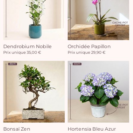
Vo
Dendrobium Nobile
Orchidée Papillon
Prix unique 35,00 €
Prix unique 29,90 €
pan
e
vi
Bonsaï Zen
Hortensia Bleu Azur