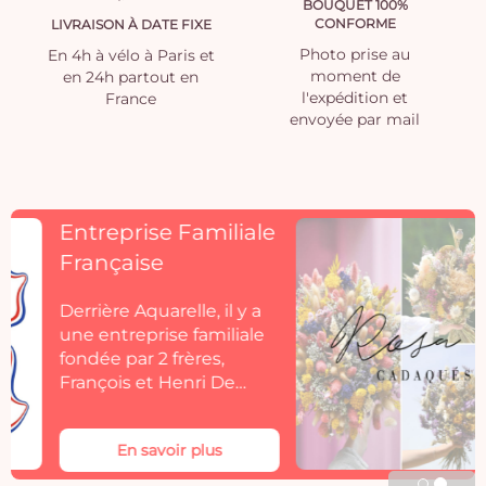
BOUQUET 100%
CONFORME
LIVRAISON À DATE FIXE
Photo prise au
En 4h à vélo à Paris et
moment de
en 24h partout en
l'expédition et
France
envoyée par mail
Découvrez
Rosacadaques
Découvrez la collection
de fleurs séchées
Aquarelle by
Rosacadaques.
Les bouquets de fleurs
séchées Rosa Cadaqués
En savoir plus
s'invitent dans votre
décoration. Rosa