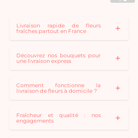
Cadaques créé au fil des
saison des bouquets de
fleurs séchées originaux
pour convenir à tous les
Livraison rapide de fleurs
fraîches partout en France
styles de décoration. Un
bouquet de fleurs
séchées est le cadeau
idéal: durable et
Découvrez nos bouquets pour
écologique !
une livraison express
Comment fonctionne la
livraison de fleurs à domicile ?
Fraîcheur et qualité : nos
engagements