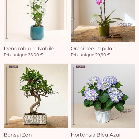
Dendrobium Nobile
Orchidée Papillon
Vo
Prix unique 35,00 €
Prix unique 29,90 €
pan
e
vi
Bonsaï Zen
Hortensia Bleu Azur