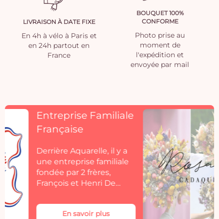
BOUQUET 100%
CONFORME
LIVRAISON À DATE FIXE
Photo prise au
En 4h à vélo à Paris et
moment de
en 24h partout en
l'expédition et
France
envoyée par mail
Découvrez
Rosacadaques
Découvrez la collection
de fleurs séchées
Aquarelle by
Rosacadaques.
Les bouquets de fleurs
séchées Rosa Cadaqués
En savoir plus
s'invitent dans votre