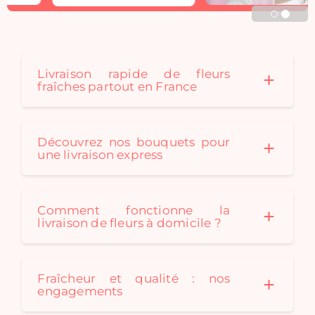
décoration. Rosa
Cadaques créé au fil des
saison des bouquets de
fleurs séchées originaux
pour convenir à tous les
Livraison rapide de fleurs
fraîches partout en France
styles de décoration. Un
bouquet de fleurs
séchées est le cadeau
idéal: durable et
Découvrez nos bouquets pour
écologique !
une livraison express
Comment fonctionne la
livraison de fleurs à domicile ?
Fraîcheur et qualité : nos
engagements