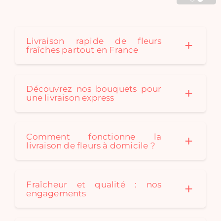
Cadaques créé au fil des
saison des bouquets de
fleurs séchées originaux
pour convenir à tous les
Livraison rapide de fleurs
fraîches partout en France
styles de décoration. Un
bouquet de fleurs
séchées est le cadeau
idéal: durable et
Découvrez nos bouquets pour
écologique !
une livraison express
Comment fonctionne la
livraison de fleurs à domicile ?
Fraîcheur et qualité : nos
engagements