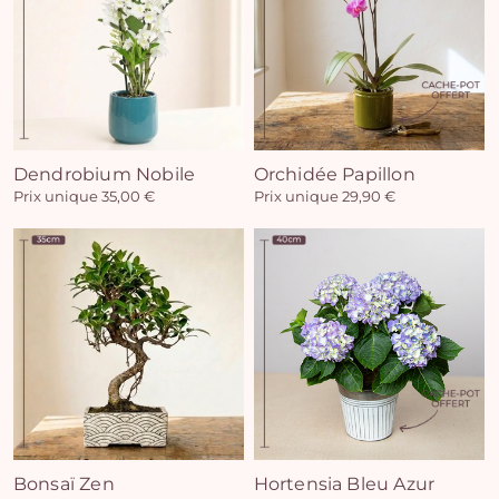
Vo
Dendrobium Nobile
Orchidée Papillon
Prix unique 35,00 €
Prix unique 29,90 €
pan
e
vi
Bonsaï Zen
Hortensia Bleu Azur