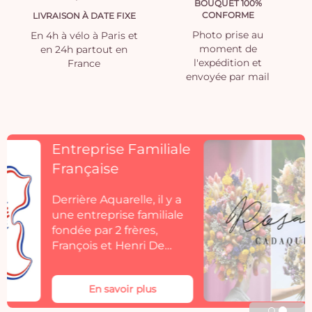
BOUQUET 100%
CONFORME
LIVRAISON À DATE FIXE
Photo prise au
En 4h à vélo à Paris et
moment de
en 24h partout en
l'expédition et
France
envoyée par mail
Découvrez
Rosacadaques
Découvrez la collection
de fleurs séchées
Aquarelle by
Rosacadaques.
Les bouquets de fleurs
séchées Rosa Cadaqués
En savoir plus
s'invitent dans votre
décoration. Rosa