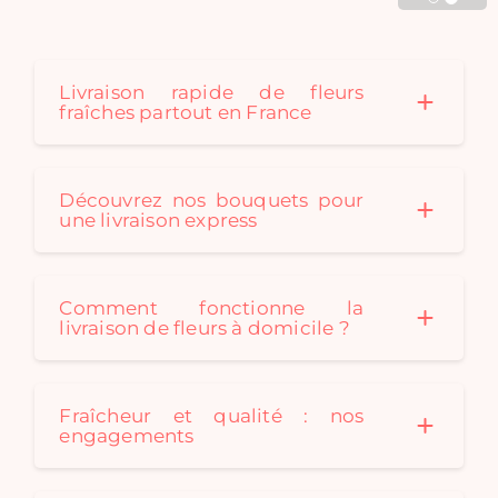
Cadaques créé au fil des
saison des bouquets de
fleurs séchées originaux
pour convenir à tous les
Livraison rapide de fleurs
fraîches partout en France
styles de décoration. Un
bouquet de fleurs
séchées est le cadeau
idéal: durable et
Découvrez nos bouquets pour
écologique !
une livraison express
Comment fonctionne la
livraison de fleurs à domicile ?
Fraîcheur et qualité : nos
engagements