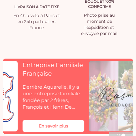
BOUQUET 100%
CONFORME
LIVRAISON À DATE FIXE
Photo prise au
En 4h à vélo à Paris et
moment de
en 24h partout en
l'expédition et
France
envoyée par mail
Découvrez
Rosacadaques
Découvrez la collection
de fleurs séchées
Aquarelle by
Rosacadaques.
Les bouquets de fleurs
séchées Rosa Cadaqués
En savoir plus
s'invitent dans votre
décoration. Rosa