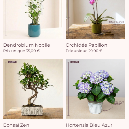
Vo
Dendrobium Nobile
Orchidée Papillon
Prix unique 35,00 €
Prix unique 29,90 €
pan
e
vi
Bonsaï Zen
Hortensia Bleu Azur