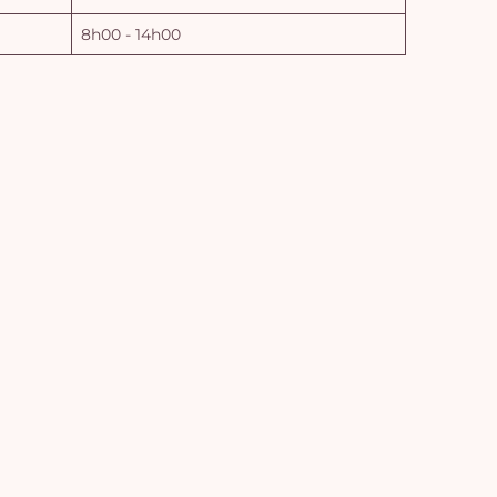
8h00 - 14h00
Vo
pan
e
vi