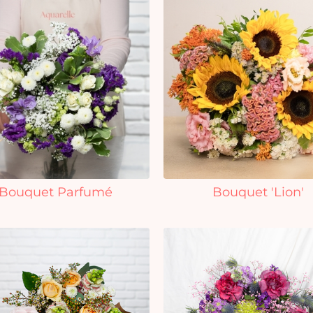
Bouquet Parfumé
Bouquet 'Lion'