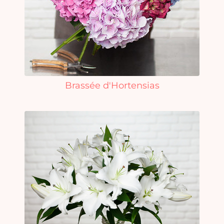
vi
Brassée d'Hortensias