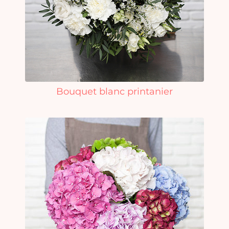
Bouquet blanc printanier
Vo
pan
e
vi