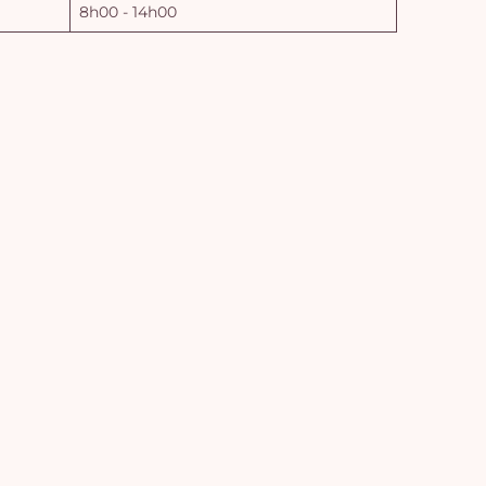
8h00 - 14h00
Vo
pan
e
vi