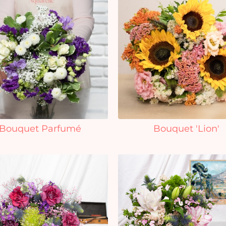
Bouquet Parfumé
Bouquet 'Lion'