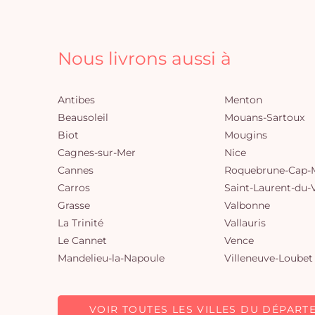
Nous livrons aussi à
Antibes
Menton
Beausoleil
Mouans-Sartoux
Biot
Mougins
Cagnes-sur-Mer
Nice
Cannes
Roquebrune-Cap-M
Carros
Saint-Laurent-du-
Grasse
Valbonne
La Trinité
Vallauris
Le Cannet
Vence
Mandelieu-la-Napoule
Villeneuve-Loubet
VOIR TOUTES LES VILLES DU DÉPART