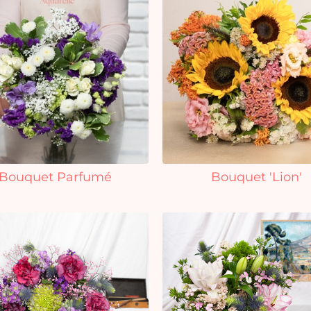
Bouquet Parfumé
Bouquet 'Lion'