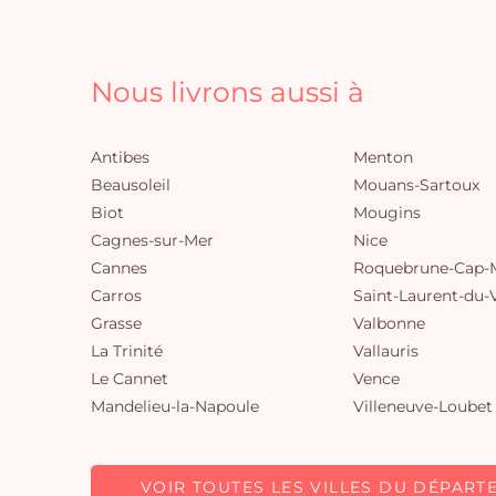
Nous livrons aussi à
Antibes
Menton
Beausoleil
Mouans-Sartoux
Biot
Mougins
Cagnes-sur-Mer
Nice
Cannes
Roquebrune-Cap-M
Carros
Saint-Laurent-du-
Grasse
Valbonne
La Trinité
Vallauris
Le Cannet
Vence
Mandelieu-la-Napoule
Villeneuve-Loubet
VOIR TOUTES LES VILLES DU DÉPART