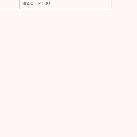
8h00 - 14h00
Vo
pan
e
vi