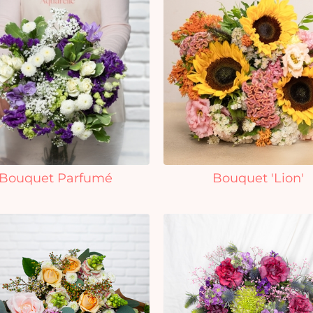
Bouquet Parfumé
Bouquet 'Lion'