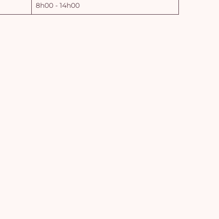
8h00 - 14h00
Vo
pan
e
vi