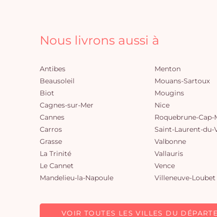
Nous livrons aussi à
Antibes
Menton
Beausoleil
Mouans-Sartoux
Biot
Mougins
Cagnes-sur-Mer
Nice
Cannes
Roquebrune-Cap-M
Carros
Saint-Laurent-du-
Grasse
Valbonne
La Trinité
Vallauris
Le Cannet
Vence
Mandelieu-la-Napoule
Villeneuve-Loubet
VOIR TOUTES LES VILLES DU DÉPART