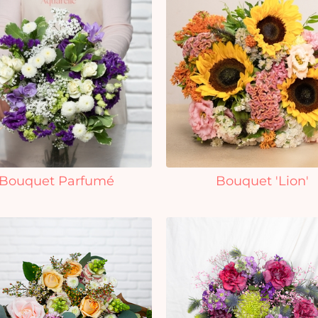
Bouquet Parfumé
Bouquet 'Lion'