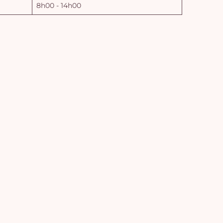
8h00 - 14h00
Vo
pan
e
vi