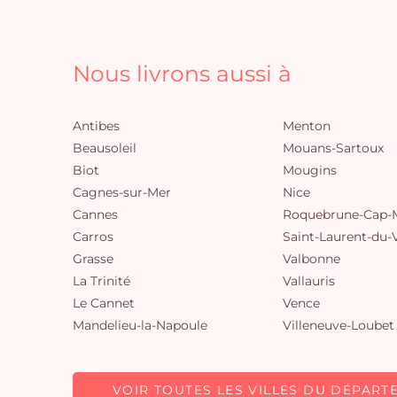
Nous livrons aussi à
Antibes
Menton
Beausoleil
Mouans-Sartoux
Biot
Mougins
Cagnes-sur-Mer
Nice
Cannes
Roquebrune-Cap-M
Carros
Saint-Laurent-du-
Grasse
Valbonne
La Trinité
Vallauris
Le Cannet
Vence
Mandelieu-la-Napoule
Villeneuve-Loubet
VOIR TOUTES LES VILLES DU DÉPART