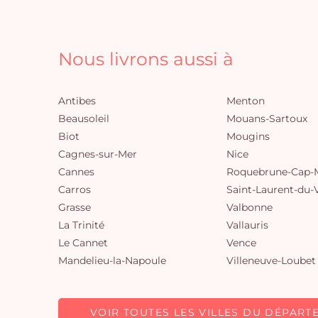
Nous livrons aussi à
Antibes
Menton
Beausoleil
Mouans-Sartoux
Biot
Mougins
Cagnes-sur-Mer
Nice
Cannes
Roquebrune-Cap-M
Carros
Saint-Laurent-du-
Grasse
Valbonne
La Trinité
Vallauris
Le Cannet
Vence
Mandelieu-la-Napoule
Villeneuve-Loubet
VOIR TOUTES LES VILLES DU DÉPART