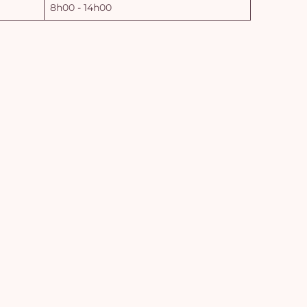
8h00 - 14h00
Vo
pan
e
vi