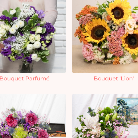
Bouquet Parfumé
Bouquet 'Lion'