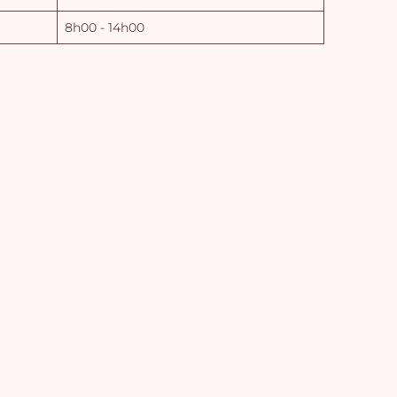
8h00 - 14h00
Vo
pan
e
vi