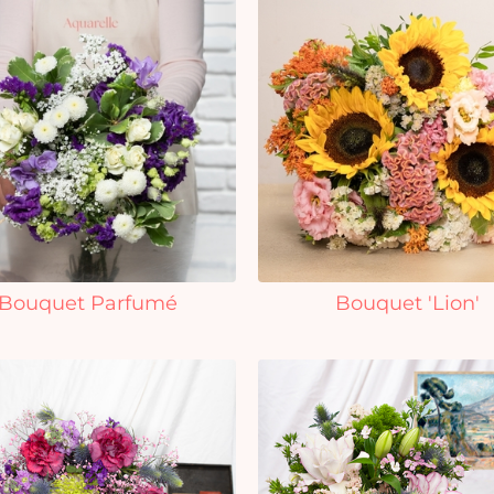
Bouquet Parfumé
Bouquet 'Lion'