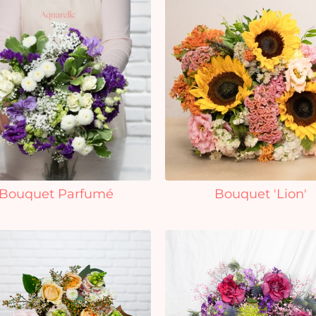
Bouquet Parfumé
Bouquet 'Lion'