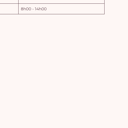
8h00 - 14h00
Vo
pan
e
vi