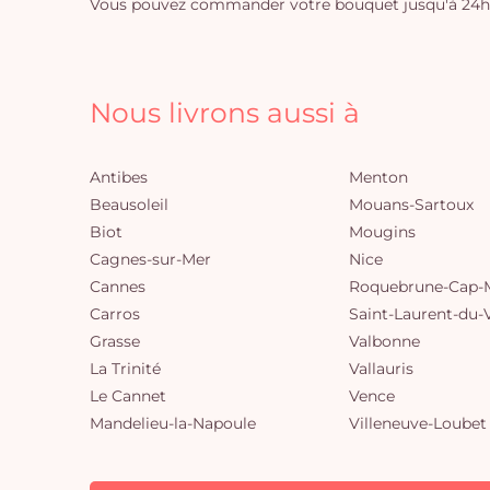
Vous pouvez commander votre bouquet jusqu'à 24h a
Nous livrons aussi à
Antibes
Menton
Beausoleil
Mouans-Sartoux
Biot
Mougins
Cagnes-sur-Mer
Nice
Cannes
Roquebrune-Cap-M
Carros
Saint-Laurent-du-
Grasse
Valbonne
La Trinité
Vallauris
Le Cannet
Vence
Mandelieu-la-Napoule
Villeneuve-Loubet