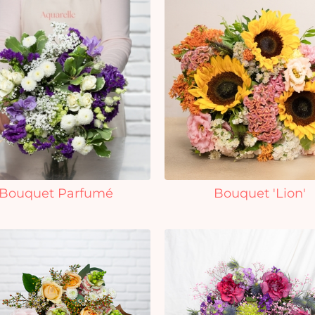
Bouquet Parfumé
Bouquet 'Lion'