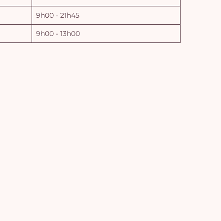
9h00 - 21h45
9h00 - 13h00
Vo
pan
e
vi