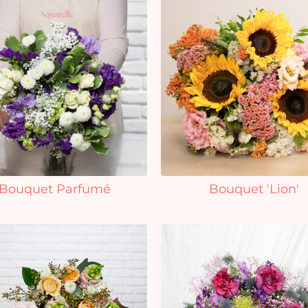
Bouquet Parfumé
Bouquet 'Lion'