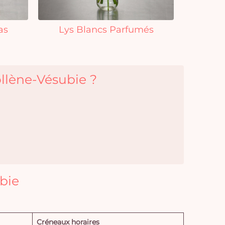
as
Lys Blancs Parfumés
ollène-Vésubie ?
ubie
Créneaux horaires