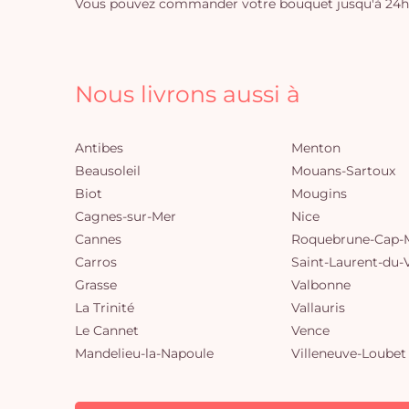
Vous pouvez commander votre bouquet jusqu'à 24h a
Nous livrons aussi à
Antibes
Menton
Beausoleil
Mouans-Sartoux
Biot
Mougins
Cagnes-sur-Mer
Nice
Cannes
Roquebrune-Cap-M
Carros
Saint-Laurent-du-
Grasse
Valbonne
La Trinité
Vallauris
Le Cannet
Vence
Mandelieu-la-Napoule
Villeneuve-Loubet