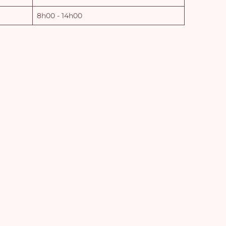
8h00 - 14h00
Vo
pan
e
vi