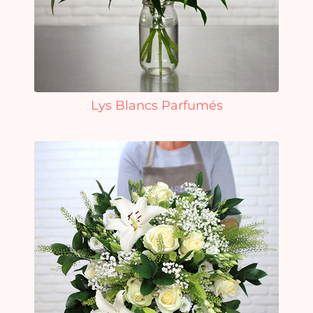
e
vi
Lys Blancs Parfumés