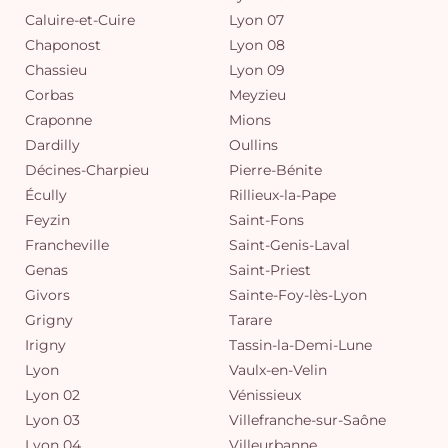
Caluire-et-Cuire
Lyon 07
Chaponost
Lyon 08
Chassieu
Lyon 09
Corbas
Meyzieu
Craponne
Mions
Dardilly
Oullins
Décines-Charpieu
Pierre-Bénite
Écully
Rillieux-la-Pape
Feyzin
Saint-Fons
Francheville
Saint-Genis-Laval
Genas
Saint-Priest
Givors
Sainte-Foy-lès-Lyon
Grigny
Tarare
Irigny
Tassin-la-Demi-Lune
Lyon
Vaulx-en-Velin
Lyon 02
Vénissieux
Lyon 03
Villefranche-sur-Saône
Lyon 04
Villeurbanne