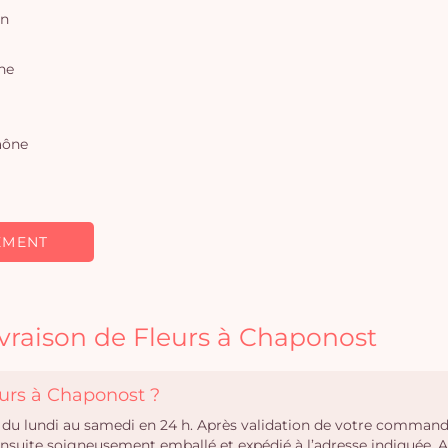
on
ne
aône
EMENT
ivraison de Fleurs à Chaponost
eurs à Chaponost ?
t du lundi au samedi en 24 h. Après validation de votre commande
 ensuite soigneusement emballé et expédié à l’adresse indiquée.