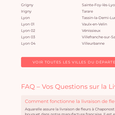
Grigny
Sainte-Foy-lès-Ly
Irigny
Tarare
Lyon
Tassin-la-Demi-Lu
Lyon 01
Vaulx-en-Velin
Lyon 02
Vénissieux
Lyon 03
Villefranche-sur-S
Lyon 04
Villeurbanne
VOIR TOUTES LES VILLES DU DÉPART
FAQ – Vos Questions sur la L
Comment fonctionne la livraison de fl
Aquarelle assure la livraison de fleurs à Chaponos
bouquet dans notre manufacture française. Il est