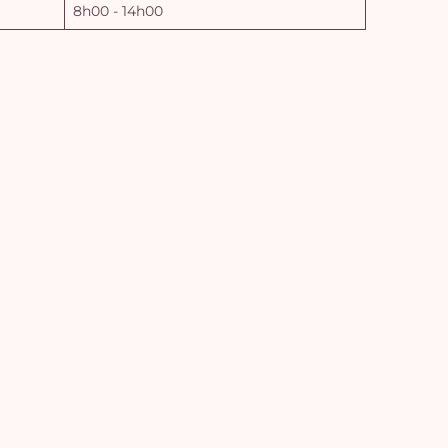
8h00 - 14h00
Vo
pan
e