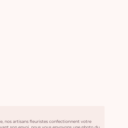
vi
, nos artisans fleuristes confectionnent votre
 Avant son envoi, nous vous envoyons une photo du