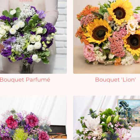
Bouquet Parfumé
Bouquet 'Lion'